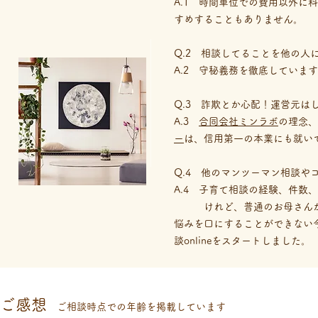
A.1 時間単位での費用以外
すめすることもありません。
Q.2 相談してることを他の人
A.2 守秘義務を徹底していま
Q.3 詐欺とか心配！運営元は
A.3
合同会社ミンラボ
の理念、
ー
は、信用第一の本業にも就い
Q.4 他のマンツーマン相談や
A.4 子育て相談の経験、件数
けれど、普通のお母さんが相
悩みを口にすることができない
談onlineをスタートしました。
​ご感想
ご相談時点での年齢を掲載しています