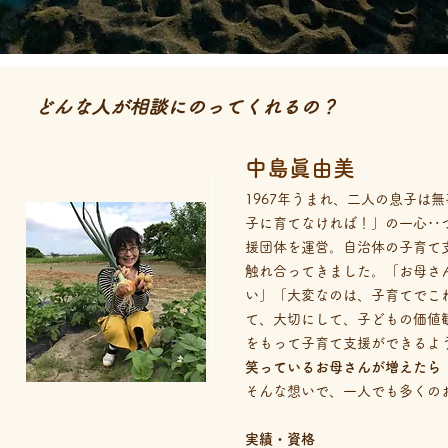
どんな人が相談にのってくれるの？
中島眞由美
1967年うまれ、二人の息子は
子に育てなければ！」の一心‥
援団体を運営。自治体の子育て
触れ合ってきました。「お母さ
い」「大変なのは、子育てでこ
て、大切にして、子どもの価値
をもって子育て支援ができるよ
笑っているお母さんが増えたら
そんな想いで、一人でも多くの
実績・資格