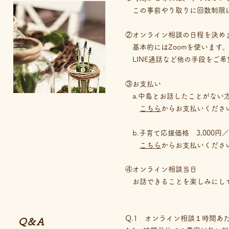
この事前やり取りに回数制限
②オンライン相談の日程を決め
基本的にはZoomを使います。
LINE通話など他の手段をご
③お支払い
a.中島とお話したことがない方
こちら
からお支払いくださ
b.子育て応援価格 3,000円
こちら
からお支払いくださ
④オンライン相談当日
​ お話できることを楽しみにし
Q.1 オンライン相談１時間あ
Ｑ&Ａ