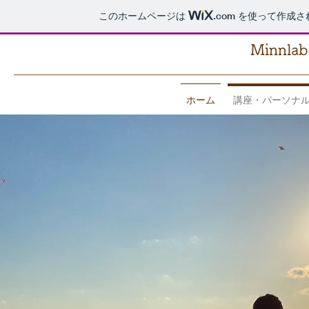
このホームページは
.com
を使って作成さ
​Minnla
ホーム
講座・パーソナ